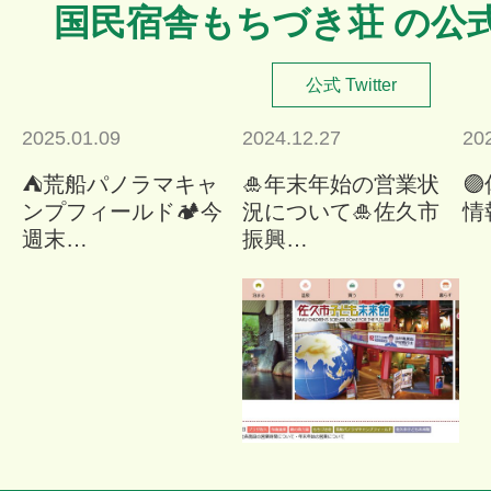
国民宿舎もちづき荘 の公
公式 Twitter
2025.01.09
2024.12.27
20
⛺荒船パノラマキャ
🎍年末年始の営業状

ンプフィールド🏕今
況について🎍佐久市
情
週末…
振興…