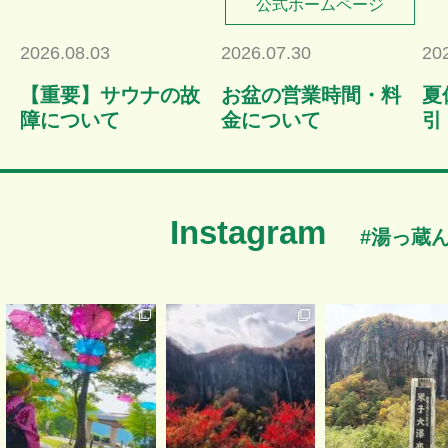
公式ホームページ
2026.08.03
2026.07.30
20
【重要】サウナの故
お盆の営業時間・料
夏
障について
金について
引
Instagram
#湯っ蔵
in長野
まだ続くのよ、 #米子大瀑
紅葉に映える米子大瀑
布 (今頃😅)
✨🍁✨🍂
...
中学生ぶりの長野！！
...
...
10月 26 日
8月 5 日
11月 19 日
71
4
0
0
34
3