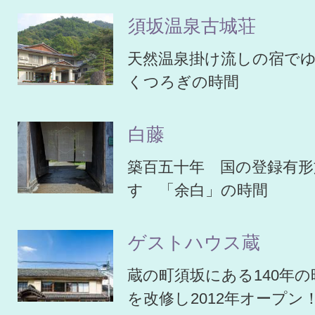
須坂温泉古城荘
天然温泉掛け流しの宿で
くつろぎの時間
白藤
築百五十年 国の登録有形
す 「余白」の時間
ゲストハウス蔵
蔵の町須坂にある140年
を改修し2012年オープン