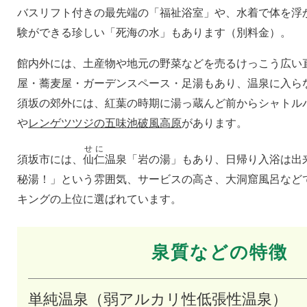
バスリフト付きの最先端の「福祉浴室」や、水着で体を浮
験ができる珍しい「死海の水」もあります（別料金）。
館内外には、土産物や地元の野菜などを売るけっこう広い
屋・蕎麦屋・ガーデンスペース・足湯もあり、温泉に入ら
須坂の郊外には、紅葉の時期に湯っ蔵んど前からシャトル
や
レンゲツツジの五味池破風高原
があります。
せに
須坂市には、
仙仁
温泉「岩の湯」もあり、日帰り入浴は出
秘湯！」という雰囲気、サービスの高さ、大洞窟風呂など
キングの上位に選ばれています。
泉質などの特徴
単純温泉（弱アルカリ性低張性温泉）