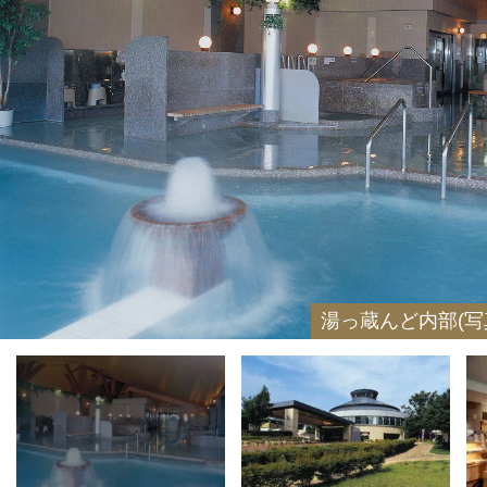
露天風呂
湯っ蔵んど内部(写