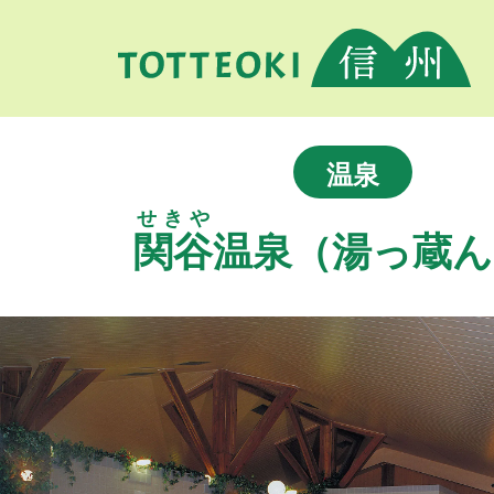
温泉
せきや
関谷
温泉（湯っ蔵ん