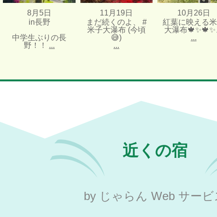
8月5日
11月19日
10月26日
in長野
まだ続くのよ、 #
紅葉に映える米
米子大瀑布 (今頃
大瀑布🍁✨🍁✨
中学生ぶりの長
😅)
...
野！！
...
...
近くの宿
by じゃらん Web サー