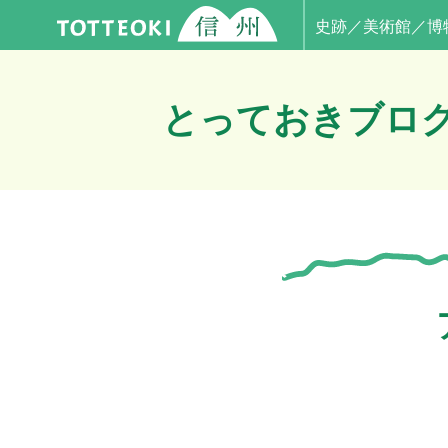
史跡／美術館／博
とっておきブロ