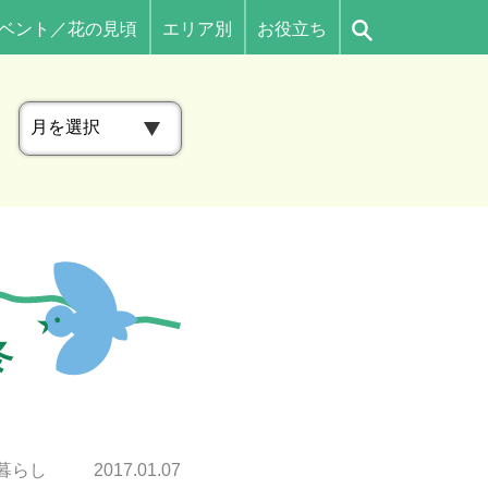
ベント／花の見頃
エリア別
お役立ち
ア
ー
カ
イ
ブ
冬
暮らし
2017.01.07