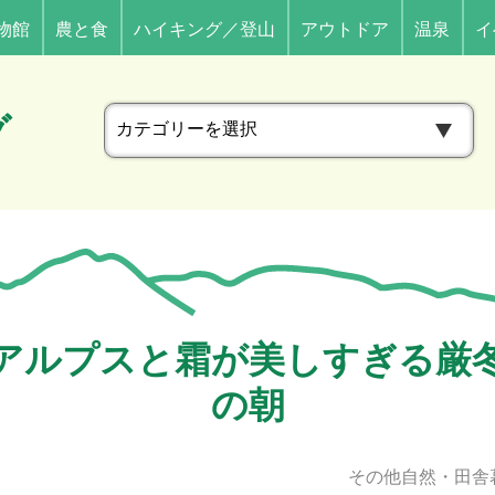
物館
農と食
ハイキング／登山
アウトドア
温泉
イ
カ
グ
テ
ゴ
リ
ー
アルプスと霜が美しすぎる厳
の朝
その他自然・田舎