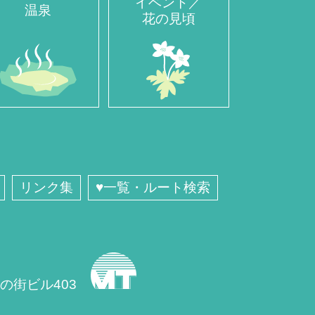
イベント／
温泉
花の見頃
リンク集
♥一覧・ルート検索
蔵の街ビル403