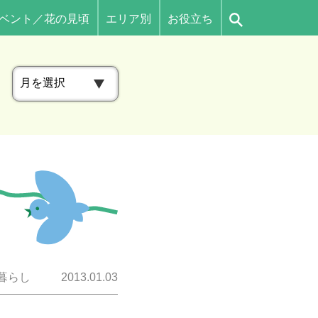
ベント／花の見頃
エリア別
お役立ち
ア
ー
カ
イ
ブ
暮らし
2013.01.03