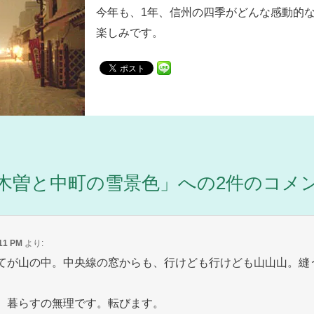
今年も、1年、信州の四季がどんな感動的
楽しみです。
木曽と中町の雪景色
」への2件のコメ
:11 PM
より:
てが山の中。中央線の窓からも、行けども行けども山山山。縫
、暮らすの無理です。転びます。