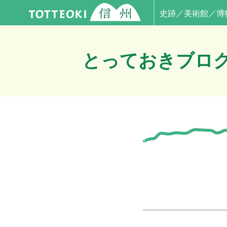
史跡／美術館／博
とっておきブロ