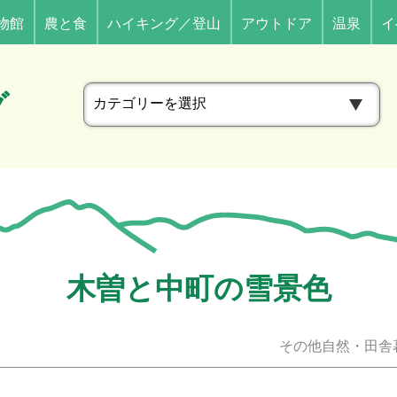
物館
農と食
ハイキング／登山
アウトドア
温泉
イ
カ
グ
テ
ゴ
リ
ー
木曽と中町の雪景色
その他自然・田舎