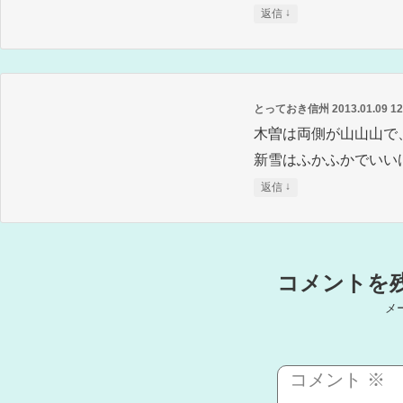
↓
返信
とっておき信州
2013.01.09 1
木曽は両側が山山山で
新雪はふかふかでいい
↓
返信
コメントを
メ
コメント
※