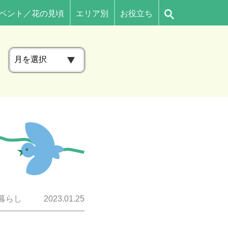
ベント／花の見頃
エリア別
お役立ち
ア
ー
カ
イ
ブ
暮らし
2023.01.25