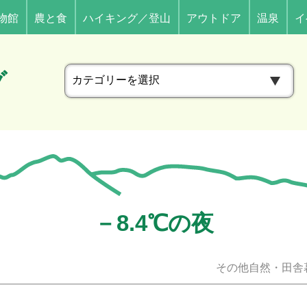
物館
農と食
ハイキング／登山
アウトドア
温泉
イ
カ
グ
テ
ゴ
リ
ー
－8.4℃の夜
その他自然・田舎