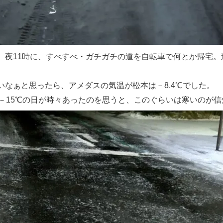
、夜11時に、すべすべ・ガチガチの道を自転車で何とか帰宅。
いなぁと思ったら、アメダスの気温が松本は－8.4℃でした。
は－15℃の日が時々あったのを思うと、このぐらいは寒いのが