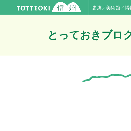
史跡／美術館／博
とっておきブロ