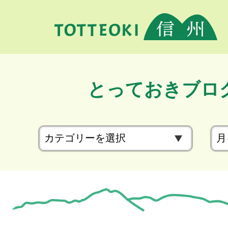
とっておきブロ
カ
テ
ゴ
リ
ー