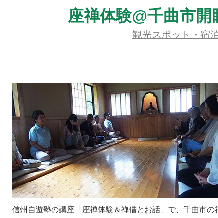
座禅体験@千曲市開
観光スポット・宿
信州自遊塾
の講座「座禅体験＆禅僧とお話」で、千曲市の