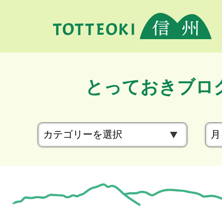
とっておきブロ
カ
テ
ゴ
リ
ー