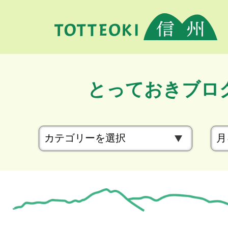
とっておきブロ
カ
テ
ゴ
リ
ー