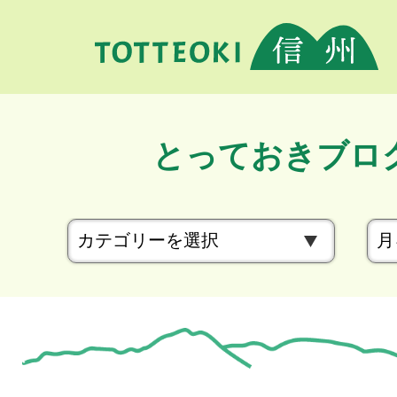
とっておきブロ
カ
テ
ゴ
リ
ー