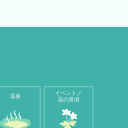
イベント／
温泉
花の見頃