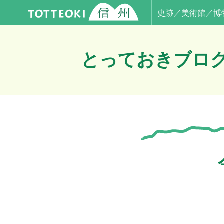
史跡／美術館／博
とっておきブロ