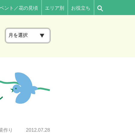
ベント／花の見頃
エリア別
お役立ち
ア
ー
カ
イ
ブ
ン
菜作り
2012.07.28