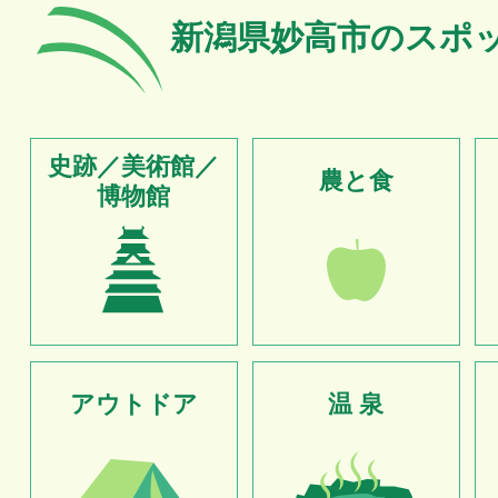
新潟県妙高市のスポ
史跡／美術館／
農と食
博物館
アウトドア
温 泉