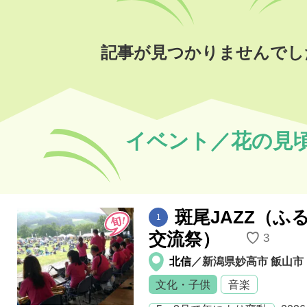
記事が見つかりませんでし
イベント／花の見
斑尾JAZZ（ふ
1
交流祭）
♡
3
北信
／新潟県妙高市 飯山市
文化・子供
音楽