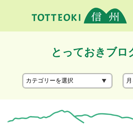
とっておきブロ
カ
テ
ゴ
リ
ー